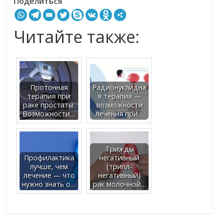
Поделиться
Читайте также:
Протонная
Радионуклидна
терапия при
я терапия —
раке простаты.
возможности
Возможности…
лечения при…
Трижды
Профилактика
негативный
лучше, чем
(трипл-
лечение — что
негативный)
нужно знать о…
рак молочной…