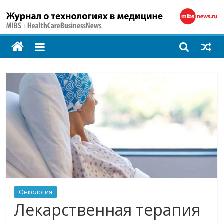
MIBS
+
HealthCareBusines
Технологии
на
страже
здоровья
Онкология
Лекарственная терапия