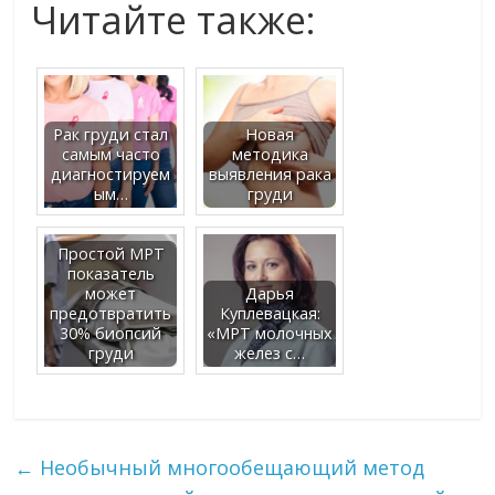
Читайте также:
Рак груди стал
Новая
самым часто
методика
диагностируем
выявления рака
ым…
груди
Простой МРТ
показатель
может
Дарья
предотвратить
Куплевацкая:
30% биопсий
«МРТ молочных
груди
желез с…
←
Необычный многообещающий метод