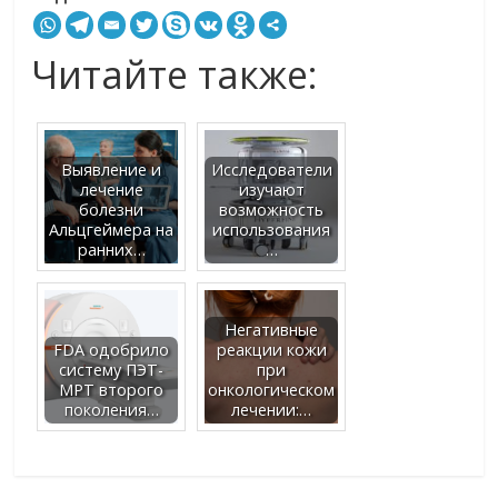
Читайте также:
Выявление и
Исследователи
лечение
изучают
болезни
возможность
Альцгеймера на
использования
ранних…
…
Негативные
FDA одобрило
реакции кожи
систему ПЭТ-
при
МРТ второго
онкологическом
поколения…
лечении:…