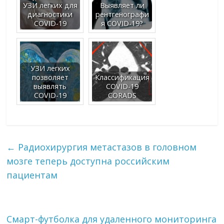
УЗИ легких для
Выявляет ли
диагностики
рентгенографи
COVID-19
я COVID-19?
УЗИ легких
позволяет
Классификация
выявлять
COVID-19
COVID-19
CORADS
←
Радиохирургия метастазов в головном
мозге теперь доступна российским
пациентам
Смарт-футболка для удаленного мониторинга