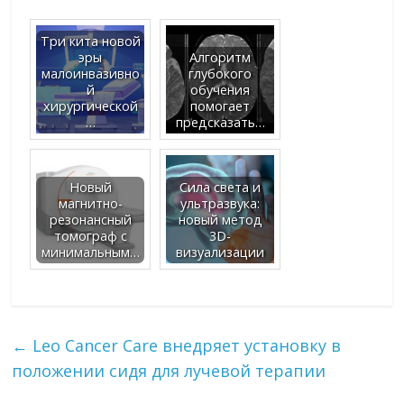
Три кита новой
эры
Алгоритм
малоинвазивно
глубокого
й
обучения
хирургической
помогает
…
предсказать…
Новый
Сила света и
магнитно-
ультразвука:
резонансный
новый метод
томограф с
3D-
минимальным…
визуализации
←
Leo Cancer Care внедряет установку в
положении сидя для лучевой терапии