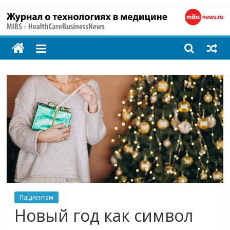
MIBS
+
HealthCareBusines
Технологии
на
страже
здоровья
Пациентам
Новый год как символ