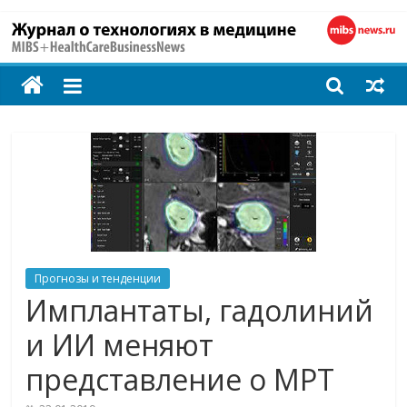
MIBS
+
HealthCareBusines
Технологии
на
страже
здоровья
Прогнозы и тенденции
Имплантаты, гадолиний
и ИИ меняют
представление о МРТ