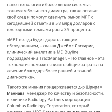
нано технологии и более легкие системы с
тоннелем большего диаметра, также оставят
свой след и помогут сдвинуть рынок МРТ с
сегодняшней отметки в 5.8 млрд долларов с
ежегодными темпами роста 3.9 процента.
«МРТ всегда будет дорогостоящим
обследованием, – сказал
Джеймс
Ласкарис
,
клинический аналитик в MD Buyline,
подразделении TractManager. – Но главное – эта
технология поможет снизить общие затраты на
лечение благодаря более ранней и точной
диагностике».
Такого же мнения придерживается д-р
Шрирам
Маннава
, менеджер по качеству и безопасности,
в клинике Radiology Partners корпорации
Columbus Radiology Corporation, который
считает, что МРТ будет шире применяться для