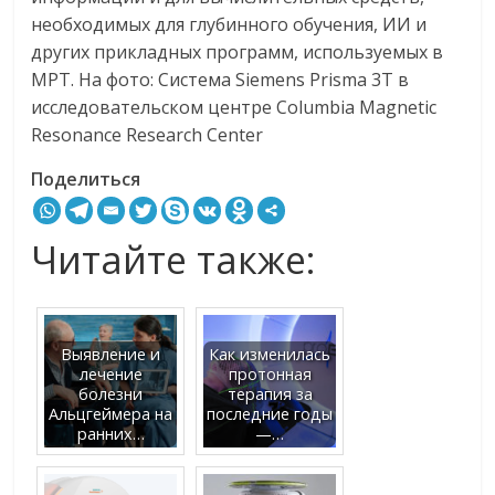
необходимых для глубинного обучения, ИИ и
других прикладных программ, используемых в
МРТ. На фото: Система Siemens Prisma 3T в
исследовательском центре Columbia Magnetic
Resonance Research Center
Поделиться
Читайте также:
Выявление и
Как изменилась
лечение
протонная
болезни
терапия за
Альцгеймера на
последние годы
ранних…
—…