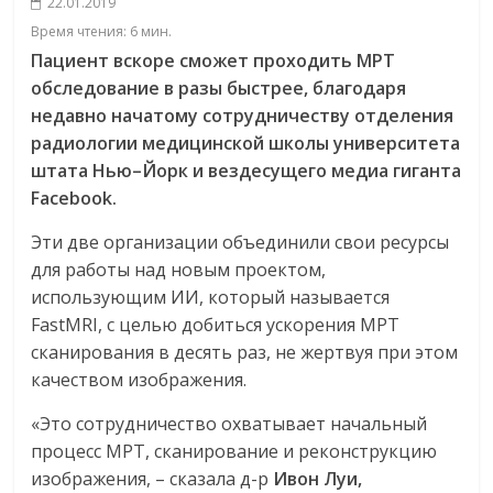
22.01.2019
Время чтения:
6
мин.
Пациент
вскоре
сможет
проходить
МРТ
обследование
в
разы
быстрее
,
благодаря
недавно
начатому
сотрудничеству
отделения
радиологии
медицинской
школы
университета
штата
Нью
–
Йорк
и
вездесущего
медиа
гиганта
Facebook.
Эти две организации объединили свои ресурсы
для работы над новым проектом,
использующим ИИ, который называется
FastMRI, с целью добиться ускорения МРТ
сканирования в десять раз, не жертвуя при этом
качеством изображения.
«Это сотрудничество охватывает начальный
процесс МРТ, сканирование и реконструкцию
изображения, – сказала д-р
Ивон
Луи
,