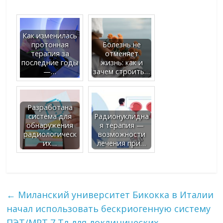
Как изменилась
протонная
Болезнь не
терапия за
отменяет
последние годы
жизнь: как и
—…
зачем строить…
Разработана
система для
Радионуклидна
обнаружения
я терапия —
радиологическ
возможности
их…
лечения при…
←
Миланский университет Бикокка в Италии
начал использовать бескриогенную систему
ПЭТ/МРТ 7 Тл для доклинических