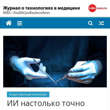
MIBS
+
HealthCareBusines
Технологии
на
страже
здоровья
Искусственный интеллект
ИИ настолько точно