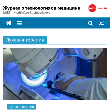
MIBS
+
Лучевая терапия
HealthCareBusines
Технологии
на
страже
здоровья
Лучевая терапия