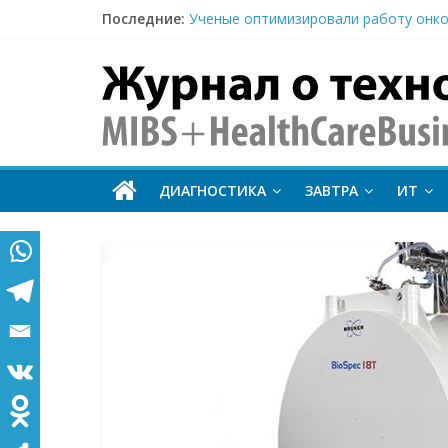
Последние:
Ученые оптимизировали работу онко
FDA одобрило первое в США исследо
MIBS
Тераностика, кардиологическая ПЭТ
Атеросклероз и рак: почему онкопац
+
Elekta и МИБС подписали соглашение
HealthCareBus
ДИАГНОСТИКА
ЗАВТРА
ИТ
Технологии
на
страже
здоровья