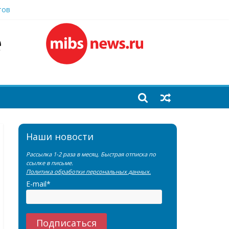
тов
еренции SNMMI
емы?
Наши новости
Рассылка 1-2 раза в месяц. Быстрая отписка по
ссылке в письме.
Политика обработки персональных данных.
E-mail*