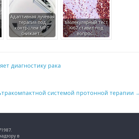
Адаптивная лучевая
о
терапия под
Молекулярный тест
контролем МРТ
Ki67 ставит под
снижает…
вопрос…
яет диагностику рака
ьтракомпактной системой протонной терапии
71987.
надзору в