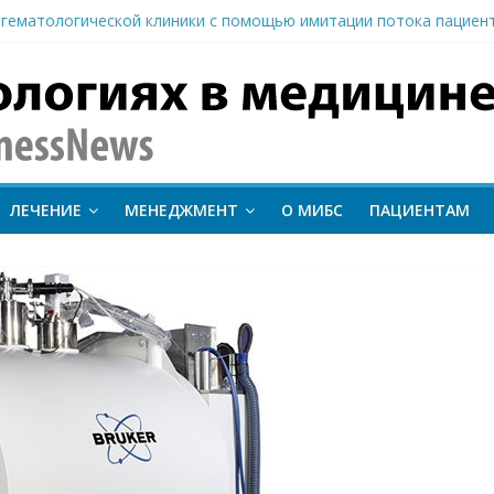
гематологической клиники с помощью имитации потока пациен
вание метода протонной терапии ConformalFLASH на пациентах
-КТ и новый этап развития ядерной медицины: результаты конф
иентам важно следить за состоянием сердечно-сосудистой сист
 о поставке первого Гамма-ножа в Узбекистан
inessNews
ЛЕЧЕНИЕ
МЕНЕДЖМЕНТ
О МИБС
ПАЦИЕНТАМ