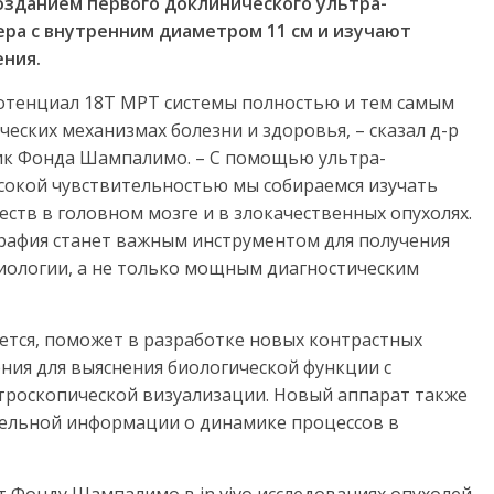
озданием первого доклинического ультра-
ера с внутренним диаметром 11 см и изучают
ения.
отенциал 18Т МРТ системы полностью и тем самым
еских механизмах болезни и здоровья, – сказал д-р
ник Фонда Шампалимо. – С помощью ультра-
сокой чувствительностью мы собираемся изучать
ств в головном мозге и в злокачественных опухолях.
рафия станет важным инструментом для получения
иологии, а не только мощным диагностическим
ется, поможет в разработке новых контрастных
ия для выяснения биологической функции с
роскопической визуализации. Новый аппарат также
тельной информации о динамике процессов в