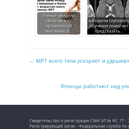
Ученые увидели
связь между
Алгоритм глубоког
хронической
обучения помогает
мигренью и…
предсказать…
←
МРТ всего тела ускоряет и удешевл
Японцы работают над ул
Свидетельство о регистрации СМИ ЭЛ № ФС 77 - 
Регистрирующий орган - Федеральная служба по 