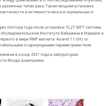
т Фонду Шампалимо в in vivo исследованиях опухолей,
в различных типах рака. Также мощная установка
пластичности и активности мозга в нормальных и
рез полтора года после установки 15,2Т МРТ системы
-Исследовательском Институте Вайцмана в Израиле и
первого в мире ЯМР магнита Ascend 1.1 GHz со
стабильными и однородными параметрами поля.
новлена в конце 2021 года в лаборатории
ости Фонда Шампалимо.