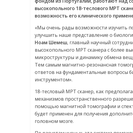
фондом из Португалии, работают над с
высокопольного 18-теслового МРТ скан
возможность его клинического примен
«Мы очень рады возможности изучить п
улучшить наше представление о биологич
Ноам Шемеш
, главный научный сотруд
высокопольного МРТ сканера с более вы
микроструктуры и динамику обмена веще
Тем самым магнитно-резонансная томог
ответов на фундаментальные вопросы б
инструментом».
18-тесловый МРТ сканер, как предполага
механизмов пространственного разрешен
помощью магнитной томографии и спект
будет применен для получения дополни
головном мозге.