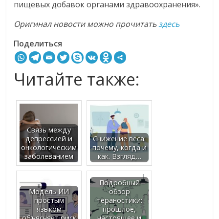
пищевых добавок органами здравоохранения».
Оригинал новости можно прочитать
здесь
Поделиться
Читайте также:
Связь между
депрессией и
Снижение веса:
онкологическим
почему, когда и
заболеванием
как. Взгляд…
Подробный
Модель ИИ
обзор
простым
тераностики:
языком
прошлое,
объясняет риск
настоящее и