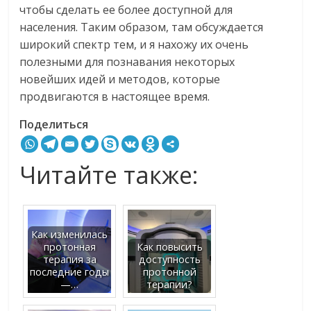
чтобы сделать ее более доступной для
населения. Таким образом, там обсуждается
широкий спектр тем, и я нахожу их очень
полезными для познавания некоторых
новейших идей и методов, которые
продвигаются в настоящее время.
Поделиться
Читайте также:
Как изменилась
протонная
Как повысить
терапия за
доступность
последние годы
протонной
—…
терапии?