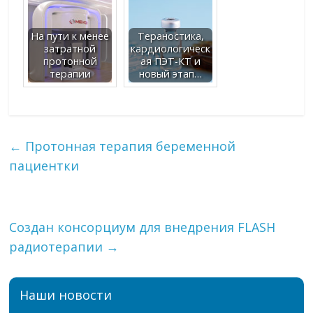
На пути к менее
Тераностика,
затратной
кардиологическ
протонной
ая ПЭТ-КТ и
терапии
новый этап…
←
Протонная терапия беременной
пациентки
Создан консорциум для внедрения FLASH
радиотерапии
→
Наши новости