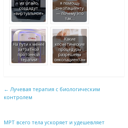
из Огайо
я помощь
создадут
онкопациенту
«виртуальное»
— почему это
…
так…
Какие
На пути к менее
косметические
затратной
процедуры
протонной
разрешены
терапии
онкопациентам
←
Лучевая терапия с биологическим
контролем
МРТ всего тела ускоряет и удешевляет