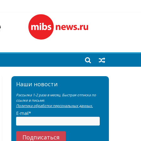
емы?
лочной железы
еренции SNMMI
Наши новости
Рассылка 1-2 раза в месяц. Быстрая отписка по
ссылке в письме.
Политика обработки персональных данных.
E-mail*