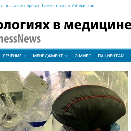
иентам важно следить за состоянием сердечно-сосудистой сист
 о поставке первого Гамма-ножа в Узбекистан
 линии лечения метастатического трижды негативного рака мо
вание метода протонной терапии ConformalFLASH на пациентах
-КТ и новый этап развития ядерной медицины: результаты конф
inessNews
ЛЕЧЕНИЕ
МЕНЕДЖМЕНТ
О МИБС
ПАЦИЕНТАМ