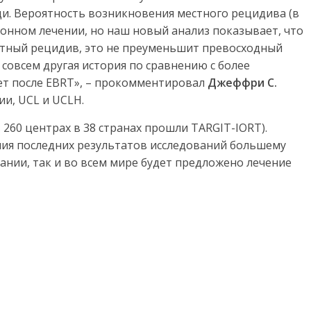
ди. Вероятность возникновения местного рецидива (в
ционном лечении, но наш новый анализ показывает, что
естный рецидив, это не преуменьшит превосходный
е совсем другая история по сравнению с более
дет после EBRT», – прокомментировал
Джеффри С.
и, UCL и UCLH.
 260 центрах в 38 странах прошли TARGIT-IORT).
ния последних результатов исследований большему
ании, так и во всем мире будет предложено лечение