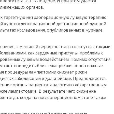
ниверситета UCL в Лондоне. И при этом удается
лизлежащих органов.
их таргетную интраоперационную лучевую терапию
ный курс послеоперационной дистанционной лучевой
зультатах исследования, опубликованных в журнале
чение, с меньшей вероятностью столкнутся с такими
олеваниями, как сердечные приступы, проблемы с
ированные лучевым воздействием. Помимо отсутствия
ое может повредить близлежащие жизненно важные
емя процедуры лампэктомии снижает риски
удистых заболеваний в дальнейшем. Предполагается,
енние органы пациента аналогично лекарственным
осле лампэктомии. В результате чего снижение
же тогда, когда на послеоперационном этапе также