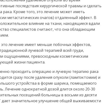
 расположения удаляемой опухоли во время
тивные последствия хирургической травмы и сделать
а рака. Кроме того, это лечение может иметь
сии метастатических очагов) отдаленный эффект. В
положительное влияние на ткани, находящиеся вдали
чество специалистов считают, что она обладающим
вием.
 это лечение имеет меньше побочных эффектов,
 традиционной лучевой терапией всей груди,
и ощущениями, превосходным косметическим
дующей жизни пациента.
енно проходить операцию и лучевую терапию рака
одится сразу после удаления опухоли (лампэктомии) и
ольшого устройства в форме шарика, помещаемого
ль. Лечение однократной дозой длится около 20-30
нительных посещений больницы в восьми из десяти
ORT дает значительное улучшение общей выживаемости