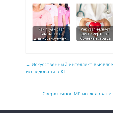
Рак груди стал
Рак увеличивает
самым часто
риск смерти от
диагностируемым…
болезней сердца
←
Искусственный интеллект выявляет
исследованию КТ
Сверхточное МР-исследовани