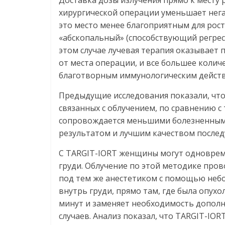
Доставка дозы излучения прямо к месту
хирургической операции уменьшает нега
это место менее благоприятным для рост
«абскопальный» (способствующий регрес
этом случае лучевая терапия оказывает 
от места операции, и все большее коли
благотворным иммунологическим дейст
Предыдущие исследования показали, что
связанных с облучением, по сравнению с
сопровождается меньшими болезненным
результатом и лучшим качеством после
С TARGIT-IORT женщины могут одноврем
груди. Облучение по этой методике пров
под тем же анестетиком с помощью неб
внутрь груди, прямо там, где была опухо
минут и заменяет необходимость допол
случаев. Анализ показал, что TARGIT-I