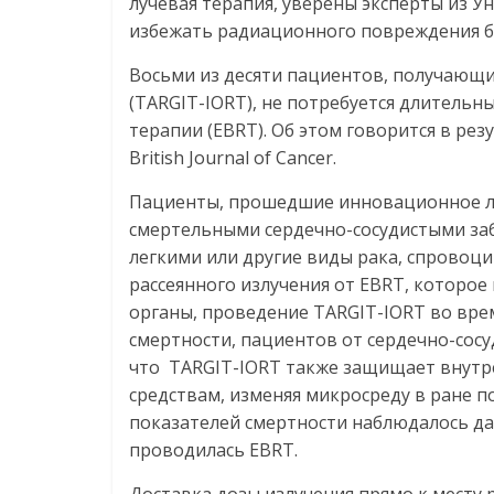
лучевая терапия, уверены эксперты из У
избежать радиационного повреждения б
Восьми из десяти пациентов, получающ
(TARGIT-IORT), не потребуется длитель
терапии (EBRT). Об этом говорится в ре
British Journal of Cancer.
Пациенты, прошедшие инновационное ле
смертельными сердечно-сосудистыми заб
легкими или другие виды рака, спровоц
рассеянного излучения от EBRT, котор
органы, проведение TARGIT-IORT во вр
смертности, пациентов от сердечно-сос
что TARGIT-IORT также защищает внутр
средствам, изменяя микросреду в ране п
показателей смертности наблюдалось да
проводилась EBRT.