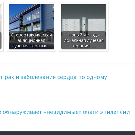
Стереотаксическая
Новый метод -
абляционная
локальная лучевая
лучевая терапия…
терапия -…
 рак и заболевания сердца по одному
е обнаруживает «невидимые» очаги эпилепсии