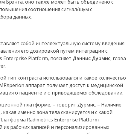
м Брэнта, оно также может быть объединено с
я повышения соотношения сигнал/шум с
бора данных.
тавляет собой интеллектуальную систему введения
равления его дозировкой путем интеграции с
Enterprise Platform, поясняет
Дэннис Дурмис
, глава
er.
й тип контраста использовался и какое количество
MRXperion аппарат получает доступ к медицинской
мация о пациенте и о приводящемся обследовании.
ционной платформе, – говорит Дурмис. – Наличие
 какая именно зона тела сканируется и с какой
атформа Radimetrics Enterprise Platform
 из рабочих записей и персонализированных