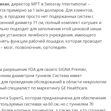
ихан
, директор МРТ в Swissray International. –
ся примерно за 1 млн долларов. Для клиентов,
ну, в продаже просто нет подержанных систем с
ренний диаметр 71 см, полный комплект катушек и
льно подходит для заполнения этой ценовой ниши.
арк установок лечебного учреждения, имеющего
лнять функции рабочей лошадки, которая проводит
– мозг, позвоночник, ортопедия».
а разрешение FDA для своего SIGNA Premier,
енним диаметром туннеля. Система имеет
для проведения обследований в области неврологии
вный специалист по маркетингу GE Healthcare.
ента SuperG, которая предназначена для обеспечения
ользуемых системах на 60 см, но с туннелем 70
 более крупных пациентов, а также тех, кто страдает