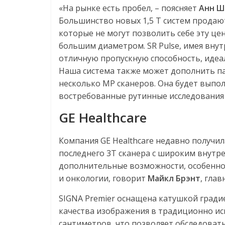
«На рынке есть пробел, – поясняет
Анн Ш
Большинство новых 1,5 Т систем продают
которые не могут позволить себе эту це
большим диаметром. SR Pulse, имея внут
отличную пропускную способность, идеа
Наша система также может дополнить п
несколько МР сканеров. Она будет выпо
востребованные рутинные исследования 
GE Healthcare
Компания GE Healthcare недавно получил
последнего 3Т сканера с широким внутр
дополнительные возможности, особенно 
и онкологии, говорит
Майкл Брэнт
, гла
SIGNA Premier оснащена катушкой гради
качества изображения в традиционно исп
сантиметров, что позволяет обследовать