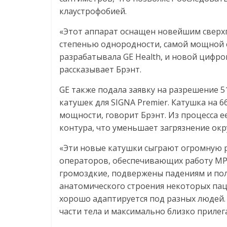
клаустрофобией.
«Этот аппарат оснащен новейшим сверхп
степенью однородности, самой мощной с
разрабатывала GE Health, и новой цифро
рассказывает Брэнт.
GE также подала заявку на разрешение 51
катушек для SIGNA Premier. Катушка на 6
мощности, говорит Брэнт. Из процесса 
контура, что уменьшает загрязнение ок
«Эти новые катушки сыграют огромную р
операторов, обеспечивающих работу МРТ,
громоздкие, подвержены падениям и пол
анатомического строения некоторых пацие
хорошо адаптируется под разных людей.
части тела и максимально близко прилега