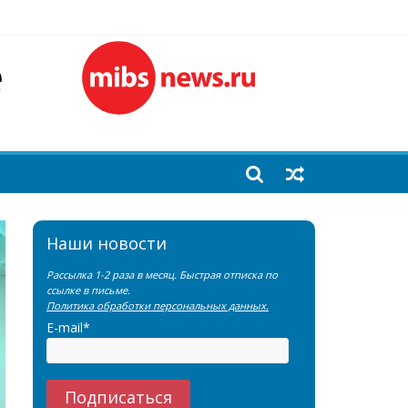
лочной железы
еренции SNMMI
емы?
Наши новости
Рассылка 1-2 раза в месяц. Быстрая отписка по
ссылке в письме.
Политика обработки персональных данных.
E-mail*