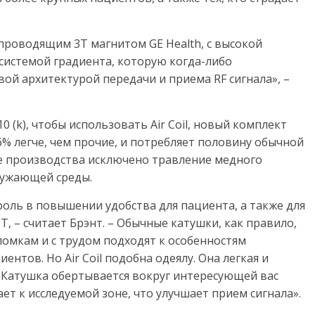
роводящим 3Т магнитом GE Health, с высокой
истемой градиента, которую когда-либо
вой архитектурой передачи и приема RF сигнала», –
0 (k), чтобы использовать Air Coil, новый комплект
6% легче, чем прочие, и потребляет половину обычной
ее производства исключено травление медного
ружающей среды.
оль в повышении удобства для пациента, а также для
 – считает Брэнт. – Обычные катушки, как правило,
омкам и с трудом подходят к особенностям
нтов. Но Air Coil подобна одеялу. Она легкая и
 Катушка обертывается вокруг интересующей вас
ет к исследуемой зоне, что улучшает прием сигнала».