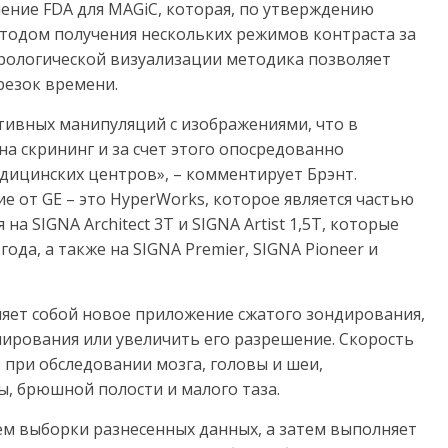
шение FDA для MAGiC, которая, по утверждению
етодом получения нескольких режимов контраста за
врологической визуализации методика позволяет
резок времени.
тивных манипуляций с изображениями, что в
а скрининг и за счет этого опосредованно
дицинских центров», – комментирует Брэнт.
 от GE – это HyperWorks, которое является частью
на SIGNA Architect 3T и SIGNA Artist 1,5T, которые
ода, а также на SIGNA Premier, SIGNA Pioneer и
ляет собой новое приложение сжатого зондирования,
нирования или увеличить его разрешение. Скорость
 при обследовании мозга, головы и шеи,
, брюшной полости и малого таза.
м выборки разнесенных данных, а затем выполняет