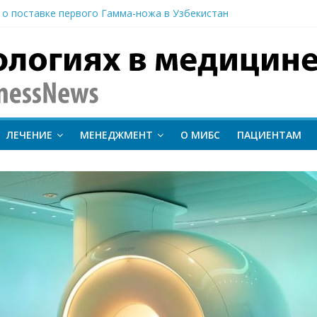
 о поставке первого Гамма-ножа в Узбекистан
 линии лечения метастатического трижды негативного рака мо
вание метода протонной терапии ConformalFLASH на пациентах
-КТ и новый этап развития ядерной медицины: результаты конф
иентам важно следить за состоянием сердечно-сосудистой сист
inessNews
ЛЕЧЕНИЕ
МЕНЕДЖМЕНТ
О МИБС
ПАЦИЕНТАМ