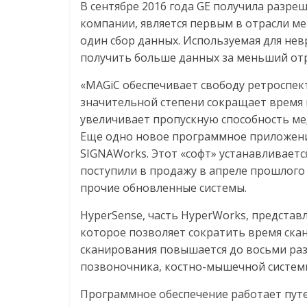
В сентябре 2016 года GE получила разре
компании, является первым в отрасли м
один сбор данных. Используемая для не
получить больше данных за меньший от
«MAGiC обеспечивает свободу ретроспек
значительной степени сокращает время н
увеличивает пропускную способность ме
Еще одно новое программное приложение
SIGNAWorks. Этот «софт» устанавливается 
поступили в продажу в апреле прошлого г
прочие обновленные системы.
HyperSense, часть HyperWorks, представ
которое позволяет сократить время ска
сканирования повышается до восьми раз
позвоночника, костно-мышечной системы
Программное обеспечение работает путе