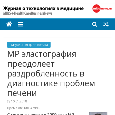
MIBS
+
HealthCareBusines
Визуальная диагностика
МР эластография
Технологии
преодолеет
на
раздробленность в
страже
здоровья
диагностике проблем
печени
10.01.2018
Время чтения:
4
мин.
C
момента ввода в 2009 году МР