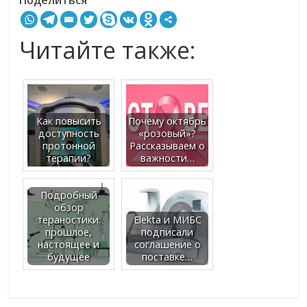
Читайте также:
Как повысить
Почему октябрь
доступность
«розовый»?
протонной
Рассказываем о
терапии?
важности…
Подробный
обзор
тераностики:
Elekta и МИБС
прошлое,
подписали
настоящее и
соглашение о
будущее
поставке…