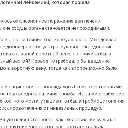
логенной лейкемией, которая прошла
вилось окклюзионное поражение вен печени,
лкие сосуды органа становятся непроходимыми.
овь, но состояние только ухудшалось. Мы сделали
ное допплеровское ультразвуковое обследование
тока в главной воротной вене, но причина была
озный застой? Первое потребовало бы введение
мо в воротную вену, тогда как второе можно было
нной пациентки сопровождалось бы множественными
жно подтвердить наличие тромба. Из-за миелоабляции,
е костного мозга, у пациентки была тробмоцитопения
 риск кровотечения от инвазивных процедур.
ечную недостаточность. Как следствие, визуальная
го внутривенного контрастного агента была