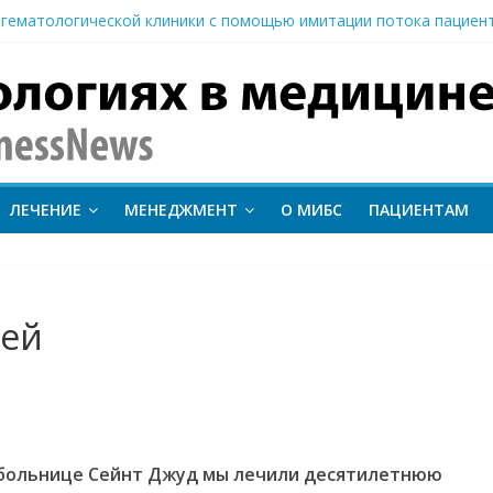
гематологической клиники с помощью имитации потока пациен
вание метода протонной терапии ConformalFLASH на пациентах
-КТ и новый этап развития ядерной медицины: результаты конф
иентам важно следить за состоянием сердечно-сосудистой сист
 о поставке первого Гамма-ножа в Узбекистан
inessNews
ЛЕЧЕНИЕ
МЕНЕДЖМЕНТ
О МИБС
ПАЦИЕНТАМ
тей
 больнице Сейнт Джуд мы лечили десятилетнюю