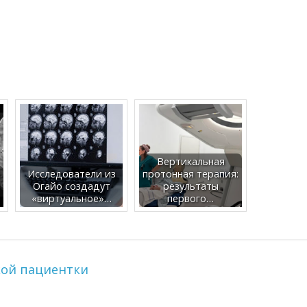
Вертикальная
о
Исследователи из
протонная терапия:
Огайо создадут
результаты
«виртуальное»…
первого…
кой пациентки