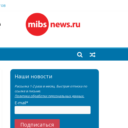
тов
еренции SNMMI
емы?
Наши новости
Рассылка 1-2 раза в месяц. Быстрая отписка по
ссылке в письме.
Политика обработки персональных данных.
E-mail*