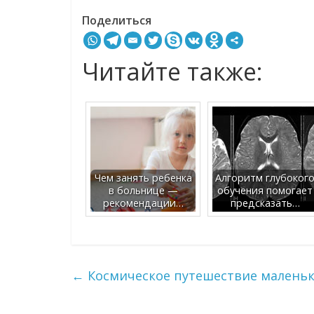
Поделиться
Читайте также:
Чем занять ребенка
Алгоритм глубоког
в больнице —
обучения помогает
рекомендации…
предсказать…
←
Космическое путешествие малень