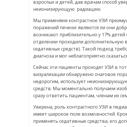
взрослых и детей, дав врачам способ ув
неионизирующую радиацию.
Мы применяем контрастное УЗИ преимущ
поражений печени: являются ли они доб
возникают приблизительно у 17% детей 
отделении проходили дополнительную в
седативных средств). Такой подход треб
диагноза и мог неблагоприятно сказатьс
Сейчас эти пациенты проходят УЗИ в тот
визуализации обнаружено очаговое пора
недорогим, использует неионизирующую
средств. Мы моментально получаем изо
сразу ответить пациентам, членам их се
Уверена, роль контрастного УЗИ в педиа
имеет широкое поле возможностей. Кром
применять седативные средства, его д