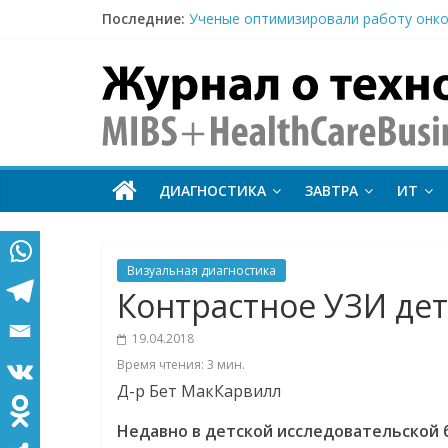
Последние:
Ученые оптимизировали работу онко
FDA одобрило первое в США исследо
MIBS
Тераностика, кардиологическая ПЭТ
Атеросклероз и рак: почему онкопац
+
Elekta и МИБС подписали соглашение
HealthCareBus
ДИАГНОСТИКА
ЗАВТРА
ИТ
Технологии
на
страже
Визуальная диагностика
здоровья
Контрастное УЗИ де
19.04.2018
Время чтения:
3
мин.
Д-р Бет МакКарвилл
Недавно в детской исследовательской