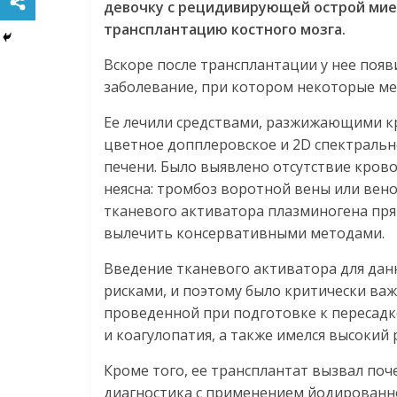
девочку с рецидивирующей острой мие
трансплантацию костного мозга.
Вскоре после трансплантации у нее поя
заболевание, при котором некоторые ме
Ее лечили средствами, разжижающими кр
цветное допплеровское и 2D спектраль
печени. Было выявлено отсутствие крово
неясна: тромбоз воротной вены или вен
тканевого активатора плазминогена пря
вылечить консервативными методами.
Введение тканевого активатора для да
рисками, и поэтому было критически ва
проведенной при подготовке к пересадк
и коагулопатия, а также имелся высокий
Кроме того, ее трансплантат вызвал поч
диагностика с применением йодированно