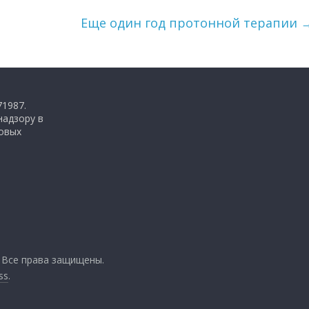
Еще один год протонной терапии
71987.
надзору в
совых
. Все права защищены.
ss
.