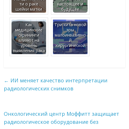
ти о раке
настоящее и
шейки матки
будущее
Как
Три кита новой
медицинские
эры
скрининги
малоинвазивно
влияют на
й
уровень
хирургической
выявления рака
…
←
ИИ меняет качество интерпретации
радиологических снимков
Онкологический центр Моффитт защищает
радиологическое оборудование без