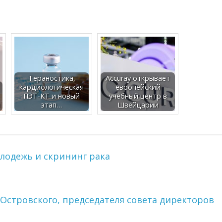
Тераностика,
Accuray открывает
кардиологическая
европейский
ПЭТ-КТ и новый
учебный центр в
этап…
Швейцарии
олодежь и скрининг рака
Островского, председателя совета директоров