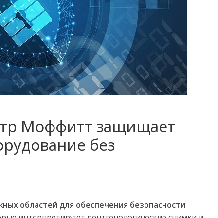
нтр Моффитт защищает
орудование без
жных
областей
для
обеспечения
безопасности
рые интерпретируют рентгенологические снимки и