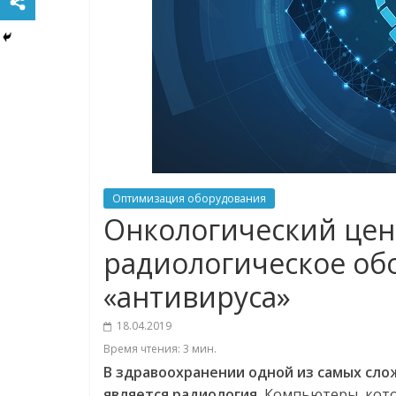
Оптимизация оборудования
Онкологический це
радиологическое об
«антивируса»
18.04.2019
Время чтения:
3
мин.
В
здравоохранении
одной
из
самых
сло
является
радиология
.
Компьютеры, кото