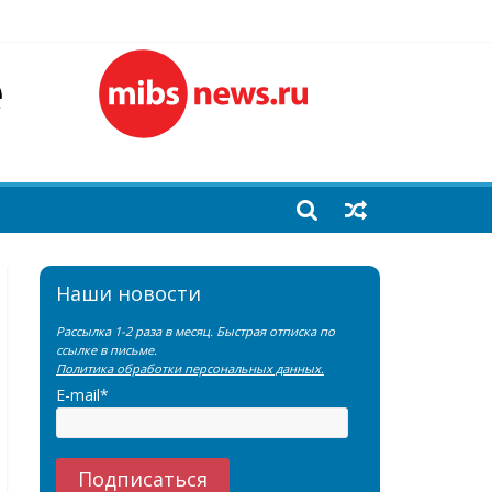
лочной железы
еренции SNMMI
емы?
Наши новости
Рассылка 1-2 раза в месяц. Быстрая отписка по
ссылке в письме.
Политика обработки персональных данных.
E-mail*