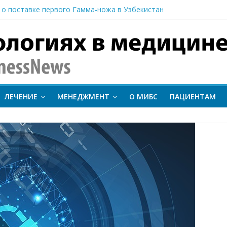
 о поставке первого Гамма-ножа в Узбекистан
 линии лечения метастатического трижды негативного рака мо
вание метода протонной терапии ConformalFLASH на пациентах
-КТ и новый этап развития ядерной медицины: результаты конф
иентам важно следить за состоянием сердечно-сосудистой сист
inessNews
ЛЕЧЕНИЕ
МЕНЕДЖМЕНТ
О МИБС
ПАЦИЕНТАМ