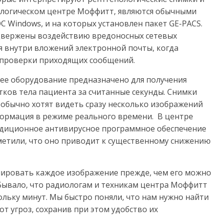
ологическом центре Моффитт, являются обычными
 Windows, и на которых установлен пакет GE-PACS.
одвержены воздействию вредоносных сетевых
я внутри вложений электронной почты, когда
 проверки приходящих сообщений.
е оборудование предназначено для получения
ков тела пациента за считанные секунды. Снимки
обычно хотят видеть сразу несколько изображений
формация в режиме реального времени. В центре
диционное антивирусное программное обеспечение
аметили, что оно приводит к существенному снижению
нировать каждое изображение прежде, чем его можно
 Бывало, что радиологам и техникам центра Моффитт
ольку минут. Мы быстро поняли, что нам нужно найти
т угроз, сохранив при этом удобство их