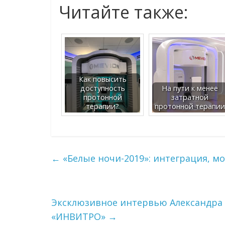
Читайте также:
Как повысить
доступность
На пути к менее
протонной
затратной
терапии?
протонной терапии
←
«Белые ночи-2019»: интеграция, м
Эксклюзивное интервью Александра 
«ИНВИТРО»
→