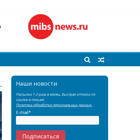
лочной железы
еренции SNMMI
емы?
Наши новости
Рассылка 1-2 раза в месяц. Быстрая отписка по
ссылке в письме.
Политика обработки персональных данных.
E-mail*