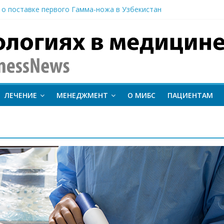
 о поставке первого Гамма-ножа в Узбекистан
 линии лечения метастатического трижды негативного рака мо
вание метода протонной терапии ConformalFLASH на пациентах
-КТ и новый этап развития ядерной медицины: результаты конф
иентам важно следить за состоянием сердечно-сосудистой сист
inessNews
ЛЕЧЕНИЕ
МЕНЕДЖМЕНТ
О МИБС
ПАЦИЕНТАМ