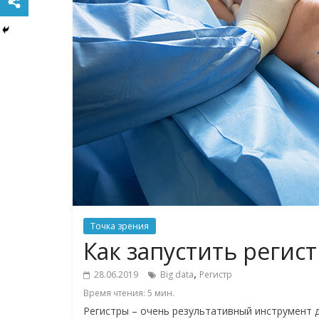
Точка зрения
Как запустить регист
,
28.06.2019
Big data
Регистр
Время чтения:
5
мин.
Регистры – очень результативный инструмент д