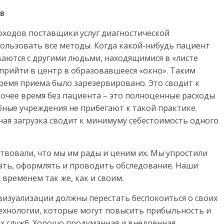
в
оходов поставщики услуг диагностической
ользовать все методы. Когда какой-нибудь пациент
ваются с другими людьми, находящимися в «листе
 прийти в центр в образовавшееся «окно». Таким
ремя приема было зарезервировано. Это сводит к
бочее время без пациента – это полноценные расходы
бные учреждения не прибегают к такой практике.
ная загрузка сводит к минимуму себестоимость одного
твовали, что мы им рады и ценим их. Мы упростили
ать, оформлять и проводить обследование. Наши
временем так же, как и своим.
визуализации должны перестать беспокоиться о своих
 технологии, которые могут повысить прибыльность и
х служб. Хорошо продуманная и внедренная