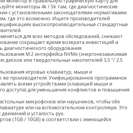
ий монитор и правильную графическую карту для
зуйте мониторы 4k / 5k там, где диагностические
вии с установленными законодателями нормативами.
ам, где это возможно. Ищите производителей
пецификациях высокопроизводительные стандартные
овителей.
именяться для всех методов обследований, снижают
ьзование сокращает время возврата инвестиций и
ь диагностического оборудования.
льзования M.2 интерфейса NVMe (энергонезависимая
 дисков или твердотельных накопителей 3,5 “/ 2,5
льзования игровых клавиатур, мыши и
о же производителя. Унифицированное программное
равлять всеми устройствами (клавишей мыши и
о доступа) для уменьшения конфликтов и повышения
астольных микрофонов или наушников, чтобы обе
клавиатуре или на вспомогательном контроллере. Это
движений и усталость рук.
ртов (1GB / 10GB) в соответствии с имеющейся