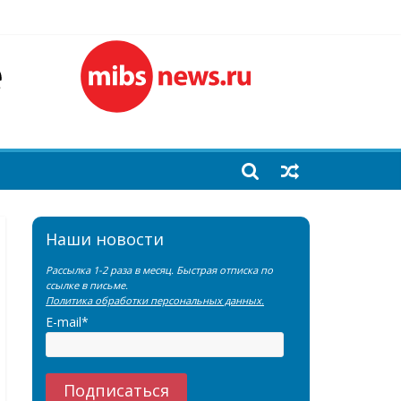
емы?
лочной железы
еренции SNMMI
Наши новости
Рассылка 1-2 раза в месяц. Быстрая отписка по
ссылке в письме.
Политика обработки персональных данных.
E-mail*