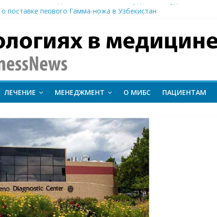
иентам важно следить за состоянием сердечно-сосудистой сист
 о поставке первого Гамма-ножа в Узбекистан
 линии лечения метастатического трижды негативного рака мо
вание метода протонной терапии ConformalFLASH на пациентах
-КТ и новый этап развития ядерной медицины: результаты конф
inessNews
ЛЕЧЕНИЕ
МЕНЕДЖМЕНТ
О МИБС
ПАЦИЕНТАМ