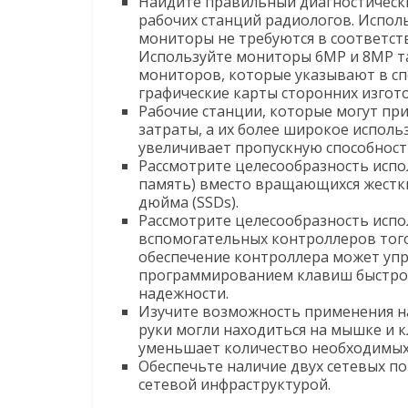
Найдите правильный диагностическ
рабочих станций радиологов. Исполь
мониторы не требуются в соответст
Используйте мониторы 6MP и 8MP т
мониторов, которые указывают в с
графические карты сторонних изгот
Рабочие станции, которые могут пр
затраты, а их более широкое испол
увеличивает пропускную способност
Рассмотрите целесообразность испо
память) вместо вращающихся жестких
дюйма (SSDs).
Рассмотрите целесообразность испо
вспомогательных контроллеров тог
обеспечение контроллера может уп
программированием клавиш быстрог
надежности.
Изучите возможность применения н
руки могли находиться на мышке и 
уменьшает количество необходимых 
Обеспечьте наличие двух сетевых по
сетевой инфраструктурой.