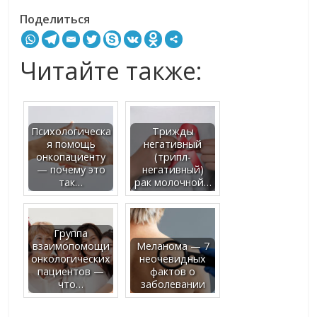
Поделиться
Читайте также:
Психологическа
Трижды
я помощь
негативный
онкопациенту
(трипл-
— почему это
негативный)
так…
рак молочной…
Группа
взаимопомощи
Меланома — 7
онкологических
неочевидных
пациентов —
фактов о
что…
заболевании