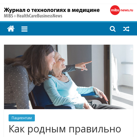
MIBS
+
HealthCareBusines
Технологии
на
страже
здоровья
Пациентам
Как родным правильно