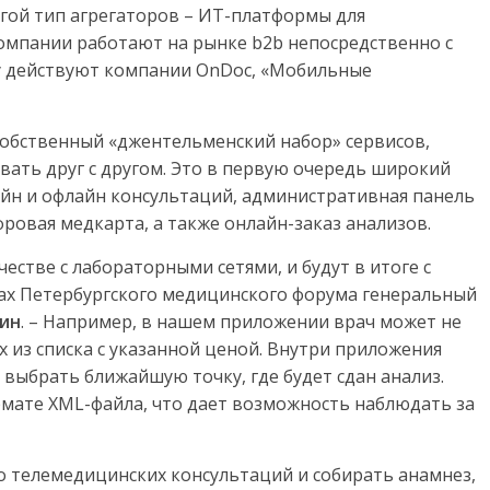
гой тип агрегаторов – ИТ-платформы для
омпании работают на рынке b2b непосредственно с
пу действуют компании OnDoc, «Мобильные
обственный «джентельменский набор» сервисов,
ать друг с другом. Это в первую очередь широкий
айн и офлайн консультаций, административная панель
ровая медкарта, а также онлайн-заказ анализов.
естве с лабораторными сетями, и будут в итоге с
ках Петербургского медицинского форума генеральный
кин
. – Например, в нашем приложении врач может не
х из списка с указанной ценой. Внутри приложения
выбрать ближайшую точку, где будет сдан анализ.
рмате XML-файла, что дает возможность наблюдать за
о телемедицинских консультаций и собирать анамнез,