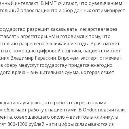
енный интеллект. В ММТ считают, что с увеличением
ельный опрос пациента и сбор данных оптимизирует
государство разрешит заказывать лекарства через
оставлять агрегаторы. «Мы готовимся к тому, что
ательно разрешена в ближайшие годы. Врач сможет
епты с помощью цифровой подписи, пациент сможет
снил Владимир Гераскин. Впрочем, эксперт отмечает,
в сферу медуслуг государству придется ежегодно
дого врача – внушительная сумма, которая ляжет
едицины уверяют, что работа с агрегаторами
 облегчает работу с пациентами. В Ondoc подсчитали,
иента, совершающего около 4 визитов в клинику, в
ят 800-1200 рублей – эти цифры складываются из