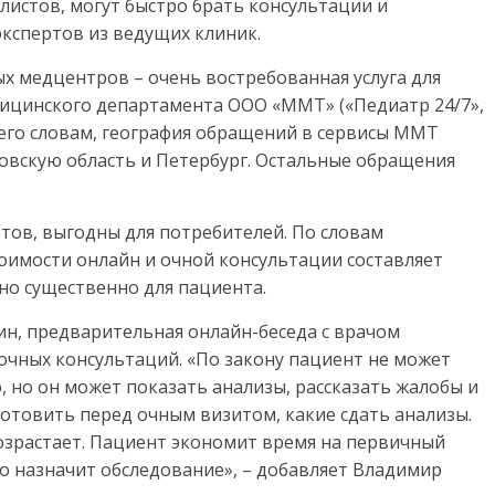
листов, могут быстро брать консультации и
экспертов из ведущих клиник.
 медцентров – очень востребованная услуга для
дицинского департамента ООО «ММТ» («Педиатр 24/7»,
 его словам, география обращений в сервисы ММТ
ковскую область и Петербург. Остальные обращения
тов, выгодны для потребителей. По словам
тоимости онлайн и очной консультации составляет
 но существенно для пациента.
ин, предварительная онлайн-беседа с врачом
чных консультаций. «По закону пациент не может
, но он может показать анализы, рассказать жалобы и
готовить перед очным визитом, какие сдать анализы.
озрастает. Пациент экономит время на первичный
то назначит обследование», – добавляет Владимир