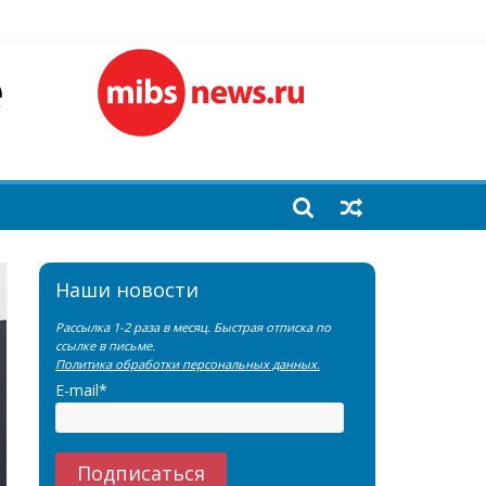
лочной железы
еренции SNMMI
емы?
Наши новости
Рассылка 1-2 раза в месяц. Быстрая отписка по
ссылке в письме.
Политика обработки персональных данных.
E-mail*