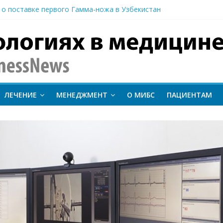
 о поставке первого Гамма-ножа в Узбекистан
 линии лечения метастатического трижды негативного рака мо
вание метода протонной терапии ConformalFLASH на пациентах
-КТ и новый этап развития ядерной медицины: результаты конф
иентам важно следить за состоянием сердечно-сосудистой сист
inessNews
ЛЕЧЕНИЕ
МЕНЕДЖМЕНТ
О МИБС
ПАЦИЕНТАМ