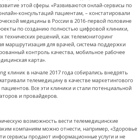
азвитие этой сферы. «Развиваются онлай-сервисы по
 онлайн-консультаций пациентам, – констатировали
рческой медицины в России в 2016-первой половине
проекты по созданию полностью цифровой клиники,
х технических решений, как телемониторинг
ая маршрутизация для врачей, система поддержки
рованный контроль качества, мобильное рабочее
едицинская карта».
g клиник в начале 2017 года собирались внедрять
матривали телемедицину в качестве маркетингового
х пациентов. Все эти клиники и стали потенциальной
гаторов и провайдеров.
хническую возможность вести телемедицинские
таким компаниям можно отнести, например, «Здоровье
. Эти сервисы продают информационные услуги и не