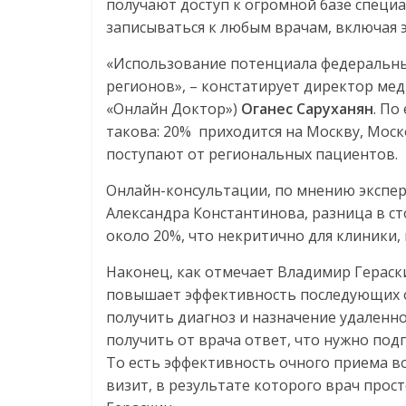
получают доступ к огромной базе специа
записываться к любым врачам, включая 
«Использование потенциала федеральных
регионов», – констатирует директор ме
«Онлайн Доктор»)
Оганес Саруханян
. По
такова: 20% приходится на Москву, Мос
поступают от региональных пациентов.
Онлайн-консультации, по мнению экспер
Александра Константинова, разница в с
около 20%, что некритично для клиники,
Наконец, как отмечает Владимир Гераск
повышает эффективность последующих о
получить диагноз и назначение удаленно
получить от врача ответ, что нужно под
То есть эффективность очного приема в
визит, в результате которого врач прос