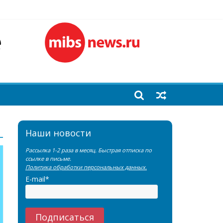
лочной железы
еренции SNMMI
емы?
Наши новости
Рассылка 1-2 раза в месяц. Быстрая отписка по
ссылке в письме.
Политика обработки персональных данных.
E-mail*