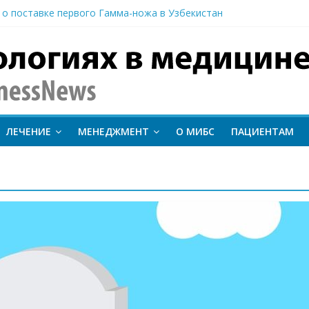
 о поставке первого Гамма-ножа в Узбекистан
 линии лечения метастатического трижды негативного рака мо
вание метода протонной терапии ConformalFLASH на пациентах
-КТ и новый этап развития ядерной медицины: результаты конф
иентам важно следить за состоянием сердечно-сосудистой сист
inessNews
ЛЕЧЕНИЕ
МЕНЕДЖМЕНТ
О МИБС
ПАЦИЕНТАМ