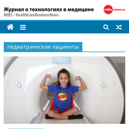
MIBS
+
педиатрические пациенты
HealthCareBusines
Технологии
на
страже
здоровья