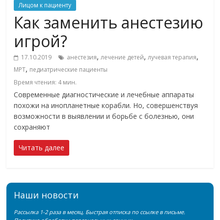
Лицом к пациенту
Как заменить анестезию
игрой?
,
,
,
17.10.2019
анестезия
лечение детей
лучевая терапия
,
МРТ
педиатрические пациенты
Время чтения:
4
мин.
Современные диагностические и лечебные аппараты
похожи на инопланетные корабли. Но, совершенствуя
возможности в выявлении и борьбе с болезнью, они
сохраняют
Читать далее
Наши новости
Рассылка 1-2 раза в месяц. Быстрая отписка по ссылке в письме.