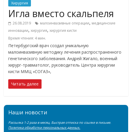
Хирургия
Игла вместо скальпеля
,
26.08.2019
малоинвазивные операции
медицинские
,
,
инновации
хирургия
хирургия кисти
Время чтения:
4
мин.
Петербургский врач создал уникальную
малоинвазивную методику лечения распространенного
генетического заболевания. Андрей Жигало, военный
хирург-травматолог, руководитель Центра хирургии
кисти ММЦ «СОГАЗ»,
Читать далее
Наши новости
Рассылка 1-2 раза в месяц. Быстрая отписка по ссылке в письме.
Политика обработки персональных данных.