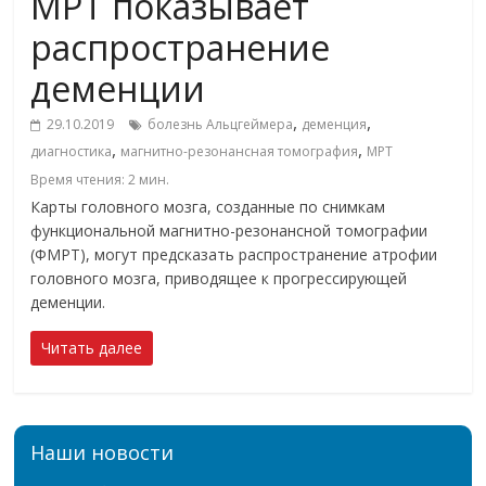
МРТ показывает
распространение
деменции
,
,
29.10.2019
болезнь Альцгеймера
деменция
,
,
диагностика
магнитно-резонансная томография
МРТ
Время чтения:
2
мин.
Карты головного мозга, созданные по снимкам
функциональной магнитно-резонансной томографии
(ФМРТ), могут предсказать распространение атрофии
головного мозга, приводящее к прогрессирующей
деменции.
Читать далее
Наши новости