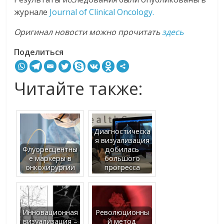
журнале
Journal of Clinical Oncology.
Оригинал новости можно прочитать
здесь
Поделиться
Читайте также:
Диагностическа
я визуализация
Флуоресцентны
добилась
е маркеры в
большого
онкохирургии
прогресса
Инновационная
Революционны
визуализация –
й метод