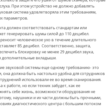
сколько в защите его ушей от шумов сканера, которые
слуха. При этом устройство не должно добавлять
уковая система удовлетворяла этим требованиям,
х параметров.
нта должен соответствовать стандартам или
ет генерировать шумы силой до 110 децибел.
реносит человеческое ухо в течение длительного
ставляет 85 децибел. Соответственно, защита,
еспечить блокировку не менее 29 децибел звука,
ся дополнительные вкладыши.
ие звуковой системы еще одному требованию- это
, она должна быть настолько удобна для сотрудников
атруднений использовали ее во время сканирования.
к работе, но если техник забудет, как ее
ожнять себе жизнь, возможности оборудования не
 этому, наушники и их части должны быть прочными,
словиях диагностического центра с большим потоком