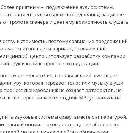
с более приятным – подключение аудиосистемы,
ться с пациентами во время исследования, защищает
 от грохота сканера и дает ему возможность слушать
честву и стоимости, поэтому сравнение предложений
конечном итоге найти вариант, отвечающий
медицинский центр использует разработку компании
ный звук и крайне проста в эксплуатации.
спользуют передатчик, направляющий звук через
рнитуру, которая передает голос или музыку в уши
а процесс сканирования: не создает артефактов, не
ы легко переставляются с одной МР- установки на
пить звуковые системы сразу, вместе с аппаратурой,
лнительной опции. Такое дооснащение абсолютно
на старой модели, нуждающейся в обновлении.