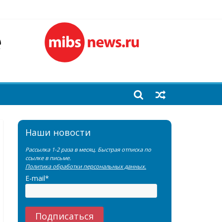
лочной железы
еренции SNMMI
емы?
Наши новости
Рассылка 1-2 раза в месяц. Быстрая отписка по
ссылке в письме.
Политика обработки персональных данных.
E-mail*