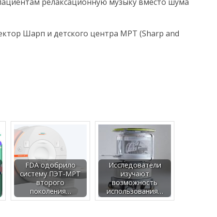
пациентам релаксационную музыку вместо шума
ектор Шарп и детского центра МРТ (Sharp and
FDA одобрило
Исследователи
систему ПЭТ-МРТ
изучают
второго
возможность
поколения…
использования…