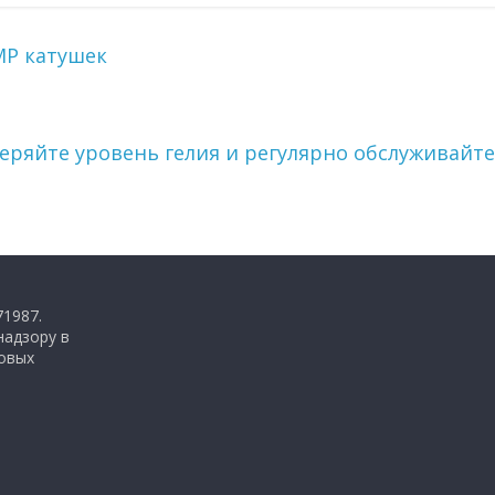
МР катушек
еряйте уровень гелия и регулярно обслуживайте
71987.
надзору в
совых