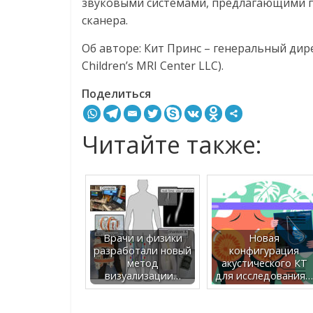
звуковыми системами, предлагающими 
сканера.
Об авторе: Кит Принс – генеральный дир
Children’s MRI Center LLC).
Поделиться
Читайте также:
Врачи и физики
Новая
разработали новый
конфигурация
метод
акустического КТ
визуализации…
для исследования…