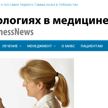
 о поставке первого Гамма-ножа в Узбекистан
 линии лечения метастатического трижды негативного рака мо
вание метода протонной терапии ConformalFLASH на пациентах
-КТ и новый этап развития ядерной медицины: результаты конф
иентам важно следить за состоянием сердечно-сосудистой сист
inessNews
ЛЕЧЕНИЕ
МЕНЕДЖМЕНТ
О МИБС
ПАЦИЕНТАМ