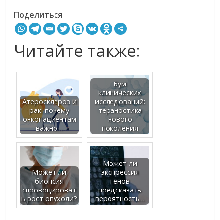
Поделиться
Читайте также:
Бум
клинических
Атеросклероз и
исследований:
рак: почему
тераностика
онкопациентам
нового
важно…
поколения
Может ли
Может ли
экспрессия
биопсия
генов
спровоцироват
предсказать
ь рост опухоли?
вероятность…