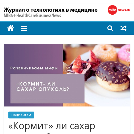
MIBS
+
HealthCareBusines
Технологии
на
страже
здоровья
Пациентам
«Кормит» ли сахар