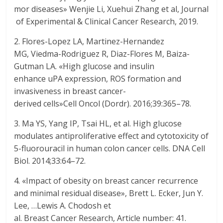
mor diseases» Wenjie Li, Xuehui Zhang et al, Journal
of Experimental & Clinical Cancer Research, 2019.
2. Flores-Lopez LA, Martinez-Hernandez
MG, Viedma-Rodriguez R, Diaz-Flores M, Baiza-
Gutman LA. «High glucose and insulin
enhance uPA expression, ROS formation and
invasiveness in breast cancer-
derived cells»Cell Oncol (Dordr). 2016;39:365–78.
3. Ma YS, Yang IP, Tsai HL, et al. High glucose
modulates antiproliferative effect and cytotoxicity of
5-fluorouracil in human colon cancer cells. DNA Cell
Biol. 2014;33:64–72.
4. «Impact of obesity on breast cancer recurrence
and minimal residual disease», Brett L. Ecker, Jun Y.
Lee, …Lewis A. Chodosh et
al. Breast Cancer Research, Article number: 41.