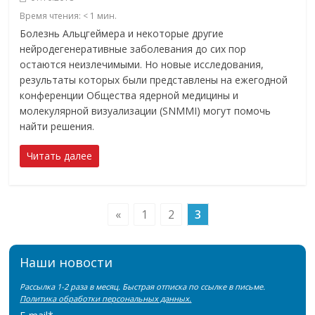
Время чтения:
< 1
мин.
Болезнь Альцгеймера и некоторые другие
нейродегенеративные заболевания до сих пор
остаются неизлечимыми. Но новые исследования,
результаты которых были представлены на ежегодной
конференции Общества ядерной медицины и
молекулярной визуализации (SNMMI) могут помочь
найти решения.
Читать далее
«
1
2
3
Наши новости
Рассылка 1-2 раза в месяц. Быстрая отписка по ссылке в письме.
Политика обработки персональных данных.