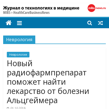
MIBS
+
Неврология
HealthCareBusines
Неврология
Технологии
Новый
на
страже
радиофармпрепарат
здоровья
поможет найти
лекарство от болезни
Альцгеймера
01.10.2018