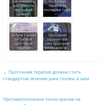
Как повысить
протонная
доступность
терапия за
протонной
последние годы
терапии?
—…
На пути к менее
Протонная
затратной
терапия при
протонной
раке простаты.
терапии
Возможности…
←
Протонная терапия должна стать
стандартом лечения рака головы и шеи
Противоположные точки зрения на